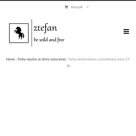
Skip
Koszyk
to
content
Home
»
Torby męskie ze skóry naturalnej
»
Torba weekendowa z prawdziwej skóry ZT-
38