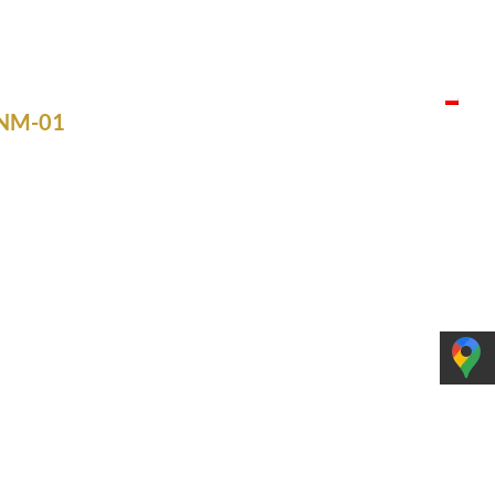
Koszyk
GULAMIN
PRODUKCJA
KONTAKT
JĘZYK/LANGUAGE
j NM-01