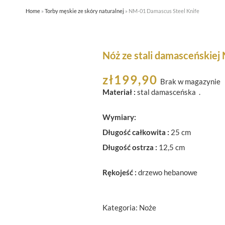
Home
»
Torby męskie ze skóry naturalnej
»
NM-01 Damascus Steel Knife
STRONA GŁÓWNA
O FIRMIE
SKLEP
RE
Nóż ze stali damasceńskie
zł
199,90
Brak w magazynie
Materiał :
stal damasceńska .
Wymiary:
Długość całkowita :
25 cm
Długość ostrza :
12,5 cm
Rękojeść :
drzewo hebanowe
Kategoria:
Noże