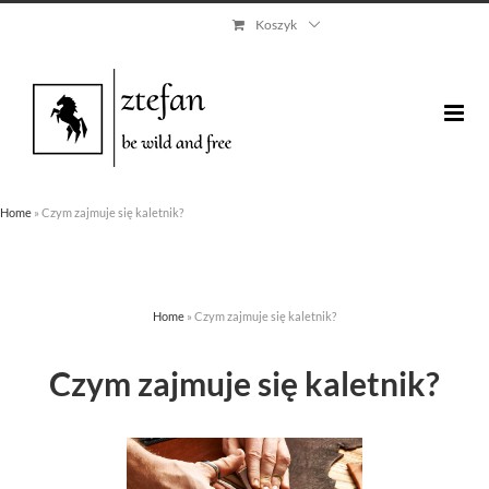
Skip
Koszyk
to
content
Home
»
Czym zajmuje się kaletnik?
Home
»
Czym zajmuje się kaletnik?
Czym zajmuje się kaletnik?