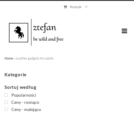
Skip
Koszyk
to
content
Home
»
Leather gadgets for adults
Kategorie
Sortuj według
Popularności
Ceny - rosnąco
Ceny - malejąco