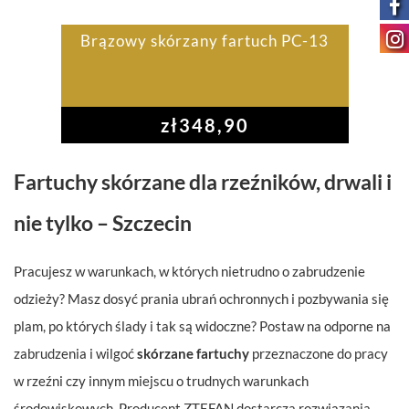
Brązowy skórzany fartuch PC-13
zł
348,90
Fartuchy skórzane dla rzeźników, drwali i
nie tylko – Szczecin
Pracujesz w warunkach, w których nietrudno o zabrudzenie
odzieży? Masz dosyć prania ubrań ochronnych i pozbywania się
plam, po których ślady i tak są widoczne? Postaw na odporne na
zabrudzenia i wilgoć
skórzane fartuchy
przeznaczone do pracy
w rzeźni czy innym miejscu o trudnych warunkach
środowiskowych. Producent ZTEFAN dostarcza rozwiązania