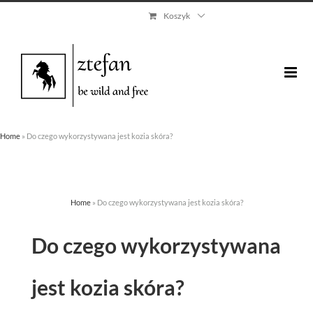
Skip
Koszyk
to
content
Home
»
Do czego wykorzystywana jest kozia skóra?
Home
»
Do czego wykorzystywana jest kozia skóra?
Do czego wykorzystywana
jest kozia skóra?