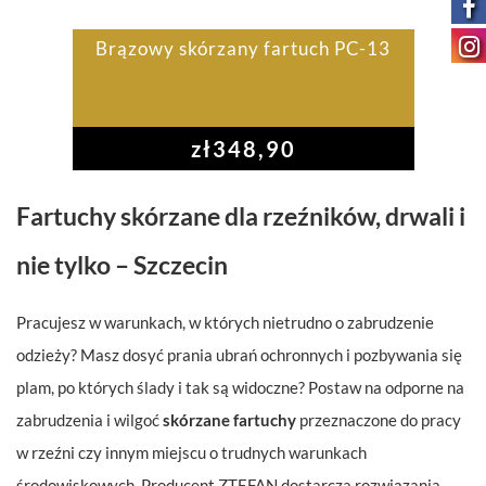
Brązowy skórzany fartuch PC-13
zł
348,90
Fartuchy skórzane dla rzeźników, drwali i
nie tylko – Szczecin
Pracujesz w warunkach, w których nietrudno o zabrudzenie
odzieży? Masz dosyć prania ubrań ochronnych i pozbywania się
plam, po których ślady i tak są widoczne? Postaw na odporne na
zabrudzenia i wilgoć
skórzane fartuchy
przeznaczone do pracy
w rzeźni czy innym miejscu o trudnych warunkach
środowiskowych. Producent ZTEFAN dostarcza rozwiązania