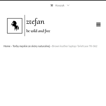
Skip
Koszyk
to
content
Home
»
Torby męskie ze skóry naturalnej
»
Brown leather laptop / briefcase TK-062