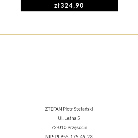
zł
324,90
ZTEFAN Piotr Stefański
Ul. Leśna 5
72-010 Przęsocin
NIP: PL955-175-49-23