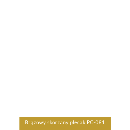
Brązowy skórzany plecak PC-081