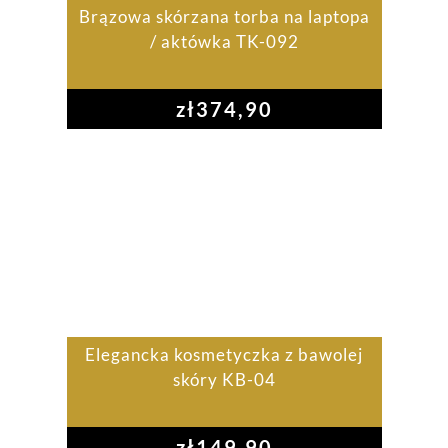
Brązowa skórzana torba na laptopa
/ aktówka TK-092
zł
374,90
Elegancka kosmetyczka z bawolej
skóry KB-04
zł
149,90