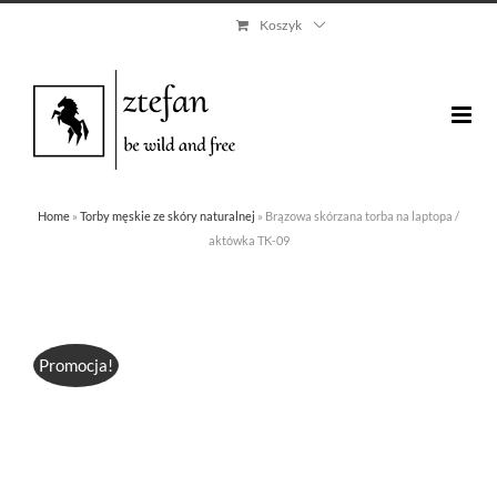
Skip
Koszyk
to
content
Home
»
Torby męskie ze skóry naturalnej
»
Brązowa skórzana torba na laptopa /
aktówka TK-09
Promocja!