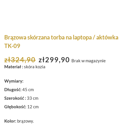
Brązowa skórzana torba na laptopa / aktówka
TK-09
zł
324,90
zł
299,90
Brak w magazynie
Materiał :
skóra kozia
Wymiary:
Długość:
45 cm
Szerokość :
33 cm
Głębokość:
12 cm
Kolor:
brązowy.