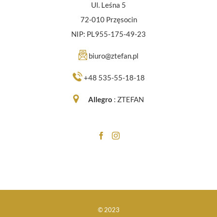
Ul. Leśna 5
72-010 Przęsocin
NIP: PL955-175-49-23
biuro@ztefan.pl
+48 535-55-18-18
Allegro
:
ZTEFAN
© 2023