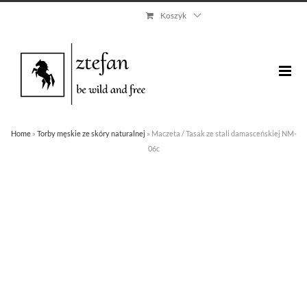
Skip
Koszyk
to
content
Home
»
Torby męskie ze skóry naturalnej
»
Maczeta / Tasak ze stali damasceńskiej NM-
06c