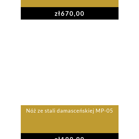
zł
670,00
Nóż ze stali damasceńskiej MP-05