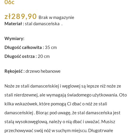
06c
zł
289,90
Brak w magazynie
Materiał :
stal damasceńska .
Wymiary:
Długość całkowita :
35 cm
Długość ostrza :
20 cm
Rękojeść :
drzewo hebanowe
Noże ze stali damasceńskiej i węglowej są lepsze niż noże ze
stali nierdzewnej, ale wymagają świadomego użytkowania. Oto
kilka wskazówek, które pomogą Ci dbać o nóż ze stali
damasceńskiej . Biorąc pod uwagę, że stal damasceńska jest
stalą wysokowęglową, należy o nią dbać i uważać. Musisz
przechowywać swój nóż w suchym miejscu. Długotrwałe