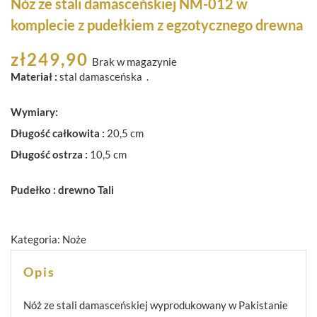
Nóż ze stali damasceńskiej NM-012 w
komplecie z pudełkiem z egzotycznego drewna
zł
249,90
Brak w magazynie
Materiał :
stal damasceńska .
Wymiary:
Długość całkowita :
20,5 cm
Długość ostrza :
10,5 cm
Pudełko : drewno Tali
Kategoria:
Noże
Opis
Nóż ze stali damasceńskiej wyprodukowany w Pakistanie