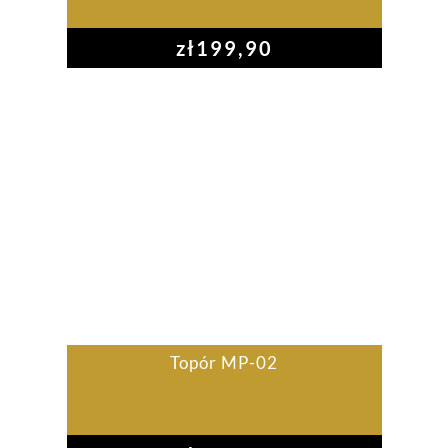
zł
199,90
Topór MP-02