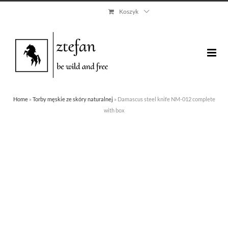
Skip
Koszyk
to
content
Home
»
Torby męskie ze skóry naturalnej
»
Damascus steel knife NM-012 complete
with box