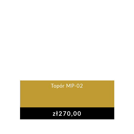
Topór MP-02
zł
270,00