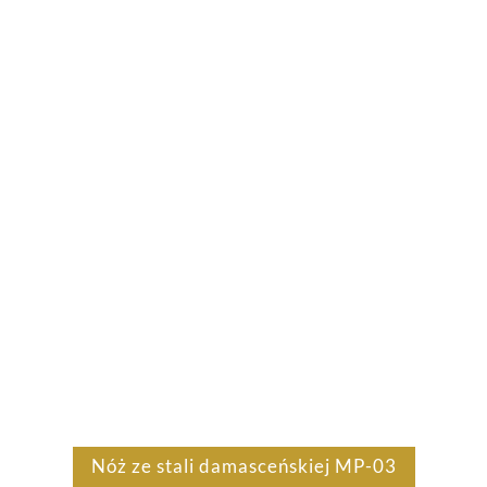
Nóż ze stali damasceńskiej MP-03