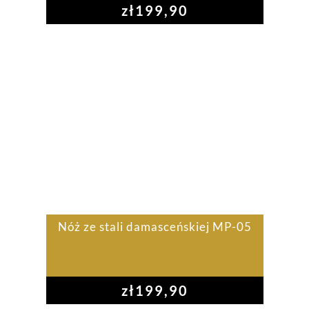
zł
199,90
Nóż ze stali damasceńskiej MP-05
zł
199,90