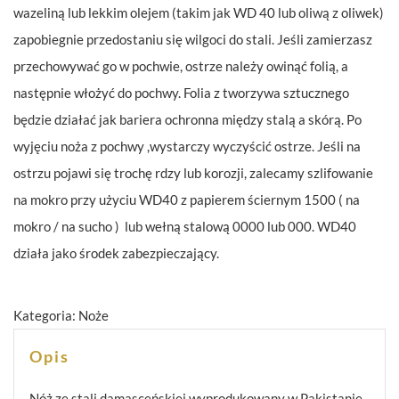
wazeliną lub lekkim olejem (takim jak WD 40 lub oliwą z oliwek)
zapobiegnie przedostaniu się wilgoci do stali. Jeśli zamierzasz
przechowywać go w pochwie, ostrze należy owinąć folią, a
następnie włożyć do pochwy. Folia z tworzywa sztucznego
będzie działać jak bariera ochronna między stalą a skórą. Po
wyjęciu noża z pochwy ,wystarczy wyczyścić ostrze. Jeśli na
ostrzu pojawi się trochę rdzy lub korozji, zalecamy szlifowanie
na mokro przy użyciu WD40 z papierem ściernym 1500 ( na
mokro / na sucho ) lub wełną stalową 0000 lub 000. WD40
działa jako środek zabezpieczający.
Kategoria:
Noże
Opis
Nóż ze stali damasceńskiej wyprodukowany w Pakistanie