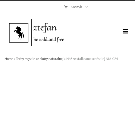
Skip
Koszyk
to
content
Home
»
Torby męskie ze skóry naturalnej
»
Nóż ze stali damasceńskiej NM-024