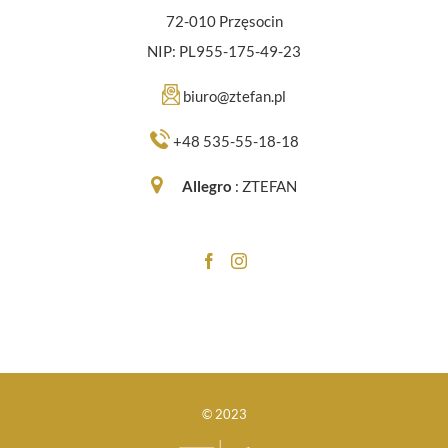
72-010 Przęsocin
NIP: PL955-175-49-23
biuro@ztefan.pl
+48 535-55-18-18
Allegro
:
ZTEFAN
© 2023