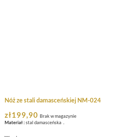
Nóż ze stali damasceńskiej NM-024
zł
199,90
Brak w magazynie
Materiał :
stal damasceńska .