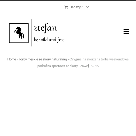
Skip
Koszyk
to
content
Home
»
Torby męskie ze skóry naturalnej
»
Oryginalna skórzana torba weekendowa
podróżna sportowa ze skóry licowej PC-15