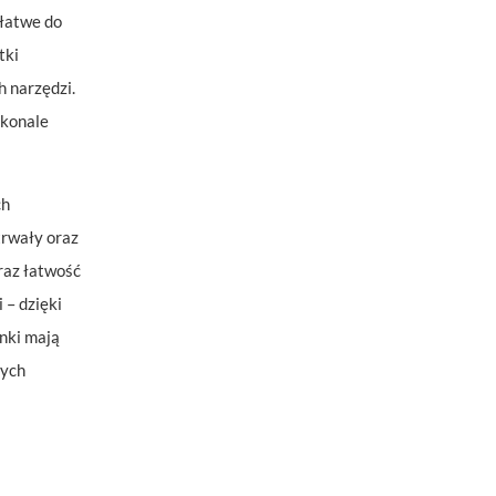
 łatwe do
tki
 narzędzi.
skonale
ch
trwały oraz
raz łatwość
 – dzięki
nki mają
nych