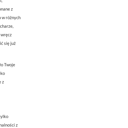
i,
onane z
o w różnych
charze,
 wręcz
ć się już
ło Twoje
lko
e z
tylko
nalności z