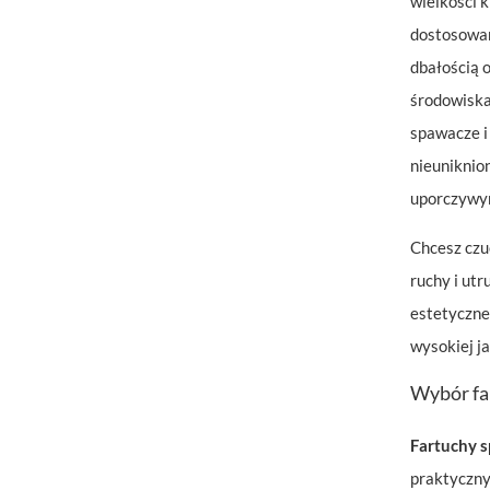
wielkości k
dostosowan
dbałością 
środowiska
spawacze i
nieuniknion
uporczywym
Chcesz czu
ruchy i ut
estetyczne
wysokiej j
Wybór fa
Fartuchy s
praktyczny