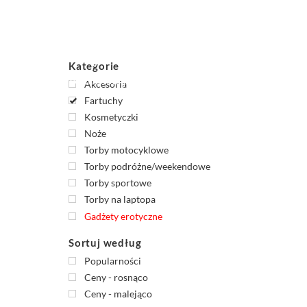
Skip
to
content
Kategorie
Akcesoria
Fartuchy
Kosmetyczki
Noże
Torby motocyklowe
Torby podróżne/weekendowe
Torby sportowe
Torby na laptopa
Gadżety erotyczne
Sortuj według
Popularności
Ceny - rosnąco
Ceny - malejąco