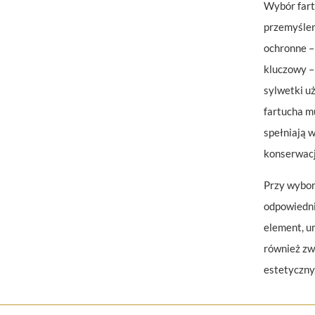
Wybór fart
przemyślen
ochronne – 
kluczowy –
sylwetki u
fartucha m
spełniają 
konserwacj
Przy wybor
odpowiedni
element, u
również zwr
estetyczny,