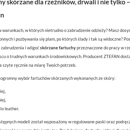
y skórzane dla rzeźników, drwali i nie tylko 
in
w warunkach, w których nietrudno o zabrudzenie odzieży? Masz dosyć
nnych i pozbywania się plam, po których ślady i tak są widoczne? Po
 zabrudzenia i wilgoć
skórzane fartuchy
przeznaczone do pracy w rze
scu o trudnych warunkach środowiskowych. Producent ZTEFAN dost
a szyte ręcznie na miarę Twoich potrzeb.
ogromny wybór fartuchów skórzanych wykonanych ze skóry:
ej,
lej,
lo leather.
stępnych modeli został wyposażony w regulowane paski oraz podręcz