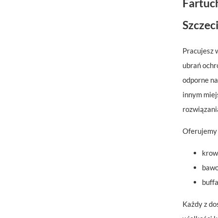
Fartuch
Szczec
Pracujesz 
ubrań ochro
odporne na
innym miej
rozwiązani
Oferujemy 
krowi
bawo
buffa
Każdy z do