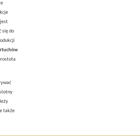
ce
kcje
jest
 się do
odukcji
artuchów
prostota
krywać
stotny
leży
le także