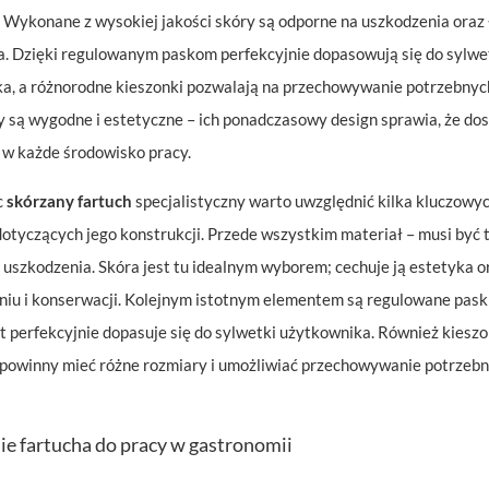
. Wykonane z wysokiej jakości skóry są odporne na uszkodzenia oraz
a. Dzięki regulowanym paskom perfekcyjnie dopasowują się do sylwe
a, a różnorodne kieszonki pozwalają na przechowywanie potrzebnych
y są wygodne i estetyczne – ich ponadczasowy design sprawia, że do
ę w każde środowisko pracy.
c
skórzany fartuch
specjalistyczny warto uwzględnić kilka kluczowy
otyczących jego konstrukcji. Przede wszystkim materiał – musi być 
 uszkodzenia. Skóra jest tu idealnym wyborem; cechuje ją estetyka o
niu i konserwacji. Kolejnym istotnym elementem są regulowane paski
t perfekcyjnie dopasuje się do sylwetki użytkownika. Również kieszo
 powinny mieć różne rozmiary i umożliwiać przechowywanie potrzeb
e fartucha do pracy w gastronomii