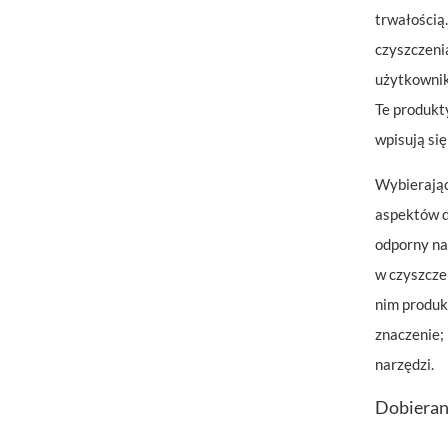
trwałością
czyszczeni
użytkownik
Te produkt
wpisują si
Wybierają
aspektów d
odporny na
w czyszcze
nim produk
znaczenie;
narzędzi.
Dobierani