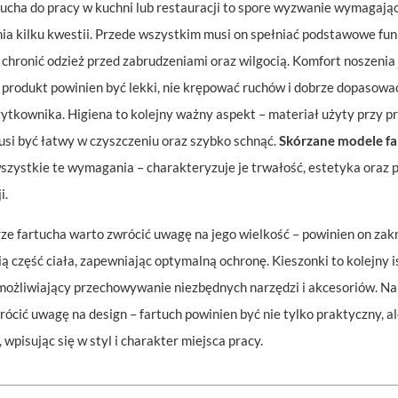
ucha do pracy w kuchni lub restauracji to spore wyzwanie wymagają
ia kilku kwestii. Przede wszystkim musi on spełniać podstawowe fun
chronić odzież przed zabrudzeniami oraz wilgocią. Komfort noszenia 
 produkt powinien być lekki, nie krępować ruchów i dobrze dopasować
żytkownika. Higiena to kolejny ważny aspekt – materiał użyty przy pr
usi być łatwy w czyszczeniu oraz szybko schnąć.
Skórzane modele f
wszystkie te wymagania – charakteryzuje je trwałość, estetyka oraz 
i.
ze fartucha warto zwrócić uwagę na jego wielkość – powinien on za
ą część ciała, zapewniając optymalną ochronę. Kieszonki to kolejny i
możliwiający przechowywanie niezbędnych narzędzi i akcesoriów. Na
ócić uwagę na design – fartuch powinien być nie tylko praktyczny, a
 wpisując się w styl i charakter miejsca pracy.