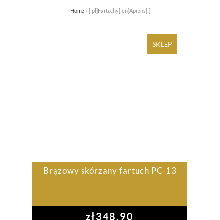
Home
»
[:pl]Fartuchy[:en]Aprons[:]
STRONA GŁÓWNA
O FIRMIE
SKLEP
REGULAMI
Brązowy skórzany fartuch PC-13
zł
348,90