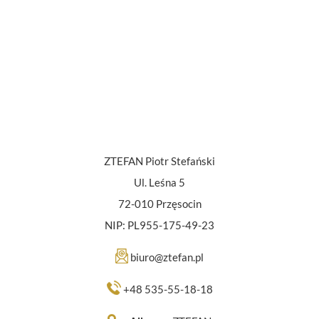
ZTEFAN Piotr Stefański
Ul. Leśna 5
72-010 Przęsocin
NIP: PL955-175-49-23
biuro@ztefan.pl
+48 535-55-18-18