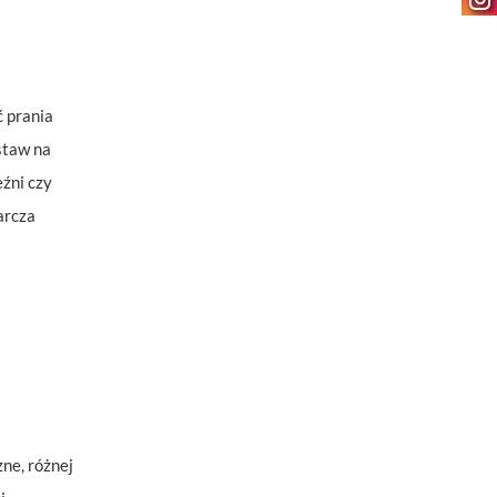
–
 prania
staw na
źni czy
arcza
ne, różnej