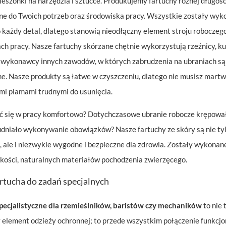
ieszonki na narzędzia i sztućce. Produkujemy fartuchy różnej długośc
e do Twoich potrzeb oraz środowiska pracy. Wszystkie zostały wyk
o każdy detal, dlatego stanowią nieodłączny element stroju roboczeg
ch pracy. Nasze fartuchy skórzane chętnie wykorzystują rzeźnicy, ku
 wykonawcy innych zawodów, w których zabrudzenia na ubraniach są
e. Nasze produkty są łatwe w czyszczeniu, dlatego nie musisz martwi
i plamami trudnymi do usunięcia.
ć się w pracy komfortowo? Dotychczasowe ubranie robocze krępowa
rudniało wykonywanie obowiązków? Nasze fartuchy ze skóry są nie ty
, ale i niezwykle wygodne i bezpieczne dla zdrowia. Zostały wykonan
akości, naturalnych materiałów pochodzenia zwierzęcego.
rtucha do zadań specjalnych
pecjalistyczne dla rzemieślników, baristów czy mechaników
to nie 
 element odzieży ochronnej; to przede wszystkim połączenie funkcjo