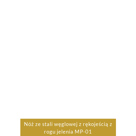
Nóż ze stali węglowej z rękojeścią z
rogu jelenia MP-01