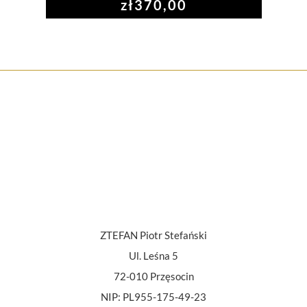
zł
370,00
ZTEFAN Piotr Stefański
Ul. Leśna 5
72-010 Przęsocin
NIP: PL955-175-49-23