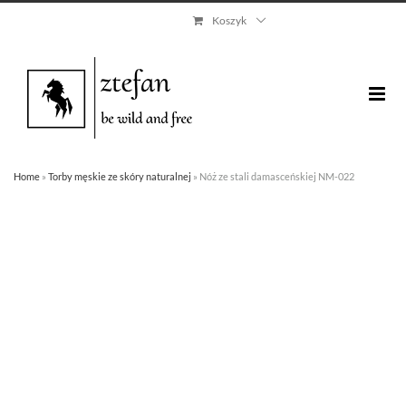
Skip
Koszyk
to
content
Home
»
Torby męskie ze skóry naturalnej
»
Nóż ze stali damasceńskiej NM-022