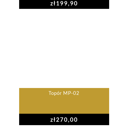
zł
199,90
Topór MP-02
zł
270,00