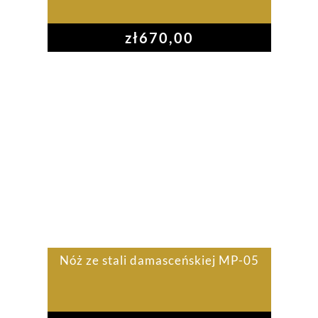
zł
670,00
Nóż ze stali damasceńskiej MP-05